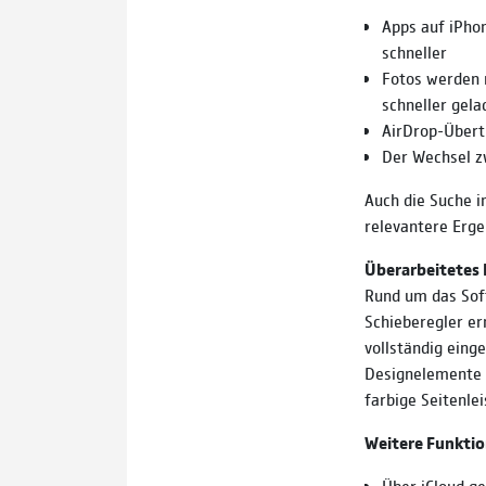
Apps auf iPho
schneller
Fotos werden
schneller gela
AirDrop-Übert
Der Wechsel z
Auch die Suche i
relevantere Erge
Überarbeitetes 
Rund um das Sof
Schieberegler er
vollständig eing
Designelemente z
farbige Seitenle
Weitere Funktio
Über iCloud ge