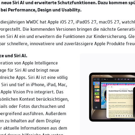
as neue Siri AI und erweiterte Schutzfunktionen. Dazu kommen sp
bei Performance, Design und Usability.
 diesjährigen WWDC hat Apple iOS 27, iPadOS 27, macOS 27, watch
orgestellt. Die kommenden Versionen bringen die nächste Generati
ren Siri AI ein und erweitern die Funktionen zur Kindersicherung. Gle
rbar schnellere, innovativere und zuverlässigere Apple Produkte freu
e und Siri AI.
ration von Apple Intelligence
age für Siri AI und bringt neue
reiche Apps. Siri AI ist eine völlig
Siri und tief in iPhone, iPad, Mac,
Apple Vision Pro integriert. Das
önlichen Kontext berücksichtigen,
ails oder Fotos durchsuchen und
ergreifend ausführen. Außerdem
gen zu Inhalten auf dem Display
r aktuelle Informationen aus dem
und daraus hilfreiche Antworten