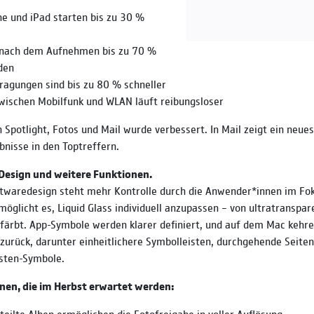
ne und iPad starten bis zu 30 %
 nach dem Aufnehmen bis zu 70 %
den
ragungen sind bis zu 80 % schneller
wischen Mobilfunk und WLAN läuft reibungsloser
n Spotlight, Fotos und Mail wurde verbessert. In Mail zeigt ein neu
bnisse in den Toptreffern.
Design und weitere Funktionen.
twaredesign steht mehr Kontrolle durch die Anwender*innen im Fok
möglicht es, Liquid Glass individuell anzupassen – von ultratranspar
efärbt. App-Symbole werden klarer definiert, und auf dem Mac kehre
urück, darunter einheitlichere Symbolleisten, durchgehende Seiten
isten-Symbole.
nen, die im Herbst erwartet werden:
teilte Alben ermöglichen die Fotofreigabe in voller Auflösung