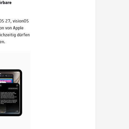
ürbare
OS 27, visionOS
on von Apple
ichzeitig dürfen
en.