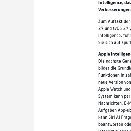
Intelligence, d
Verbesserungen 
Zum Auftakt der
27 und tvOS 27 v
Intelligence, füh
Sie sich auf spü
Apple Intelligenc
Die nächste Gene
bildet die Grundl
Funktionen in zahl
neue Version von 
Apple Watch und 
System kann pers
Nachrichten, E-M
Aufgaben App-üb
kann Siri AI Fra
beantworten ode
Internet suchen 