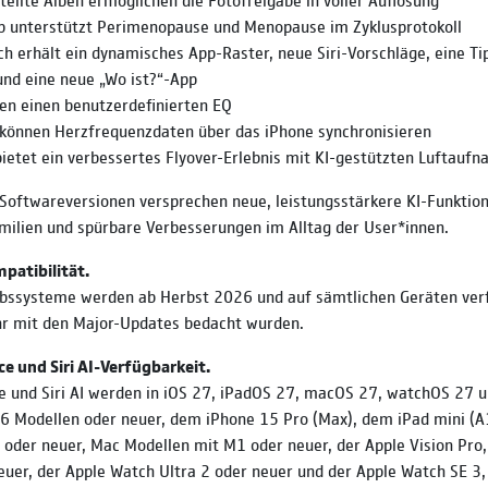
p unterstützt Perimenopause und Menopause im Zyklusprotokoll
h erhält ein dynamisches App-Raster, neue Siri-Vorschläge, eine Ti
und eine neue „Wo ist?“-App
ten einen benutzerdefinierten EQ
 können Herzfrequenzdaten über das iPhone synchronisieren
ietet ein verbessertes Flyover-Erlebnis mit KI-gestützten Luftauf
oftwareversionen versprechen neue, leistungsstärkere KI-Funktio
amilien und spürbare Verbesserungen im Alltag der User*innen.
patibilität.
ebssysteme werden ab Herbst 2026 und auf sämtlichen Geräten verf
hr mit den Major-Updates bedacht wurden.
ce und Siri AI-Verfügbarkeit.
ce und Siri AI werden in iOS 27, iPadOS 27, macOS 27, watchOS 27 
6 Modellen oder neuer, dem iPhone 15 Pro (Max), dem iPad mini (A
oder neuer, Mac Modellen mit M1 oder neuer, der Apple Vision Pro
euer, der Apple Watch Ultra 2 oder neuer und der Apple Watch SE 3,