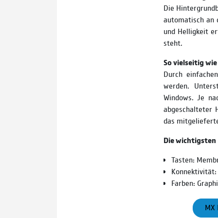
Die Hintergrundb
automatisch an 
und Helligkeit e
steht.
So vielseitig wi
Durch einfachen
werden. Unters
Windows. Je nac
abgeschalteter 
das mitgeliefer
Die wichtigsten
Tasten: Membr
Konnektivität
Farben: Graphi
MX 