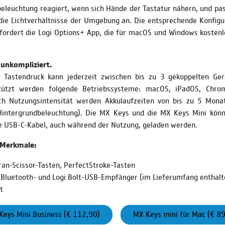
eleuchtung reagiert, wenn sich Hände der Tastatur nähern, und pass
die Lichtverhältnisse der Umgebung an. Die entsprechende Konfigu
rfordert die Logi Options+ App, die für macOS und Windows kostenl
e unkompliziert.
 Tastendruck kann jederzeit zwischen bis zu 3 gekoppelten Ge
tützt werden folgende Betriebssysteme: macOS, iPadOS, Chro
h Nutzungsintensität werden Akkulaufzeiten von bis zu 5 Monat
Hintergrundbeleuchtung). Die MX Keys und die MX Keys Mini kön
te USB-C-Kabel, auch während der Nutzung, geladen werden.
 Merkmale:
an-Scissor-Tasten, PerfectStroke-Tasten
: Bluetooth- und Logi Bolt-USB-Empfänger (im Lieferumfang enthalt
t
Keys Mini Business (€ 112,90)
MX Keys mini für Mac (€ 89