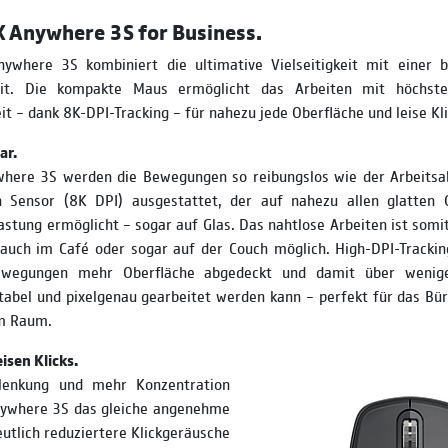
 Anywhere 3S for Business.
where 3S kombiniert die ultimative Vielseitigkeit mit einer 
keit. Die kompakte Maus ermöglicht das Arbeiten mit höchste
it – dank 8K-DPI-Tracking – für nahezu jede Oberfläche und leise Kli
ar.
here 3S werden die Bewegungen so reibungslos wie der Arbeitsabl
 Sensor (8K DPI) ausgestattet, der auf nahezu allen glatten 
astung ermöglicht – sogar auf Glas. Das nahtlose Arbeiten ist som
 auch im Café oder sogar auf der Couch möglich. High-DPI-Trackin
ewegungen mehr Oberfläche abgedeckt und damit über wenig
abel und pixelgenau gearbeitet werden kann – perfekt für das Bür
m Raum.
isen Klicks.
lenkung und mehr Konzentration
nywhere 3S das gleiche angenehme
eutlich reduziertere Klickgeräusche