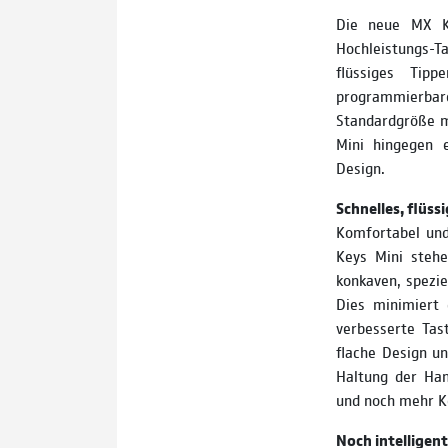
Die neue MX K
Hochleistungs-Ta
flüssiges Tip
programmierba
Standardgröße mi
Mini hingegen e
Design.
Schnelles, flüs
Komfortabel und
Keys Mini stehe
konkaven, spezie
Dies minimiert 
verbesserte Tast
flache Design un
Haltung der Han
und noch mehr K
Noch intelligent