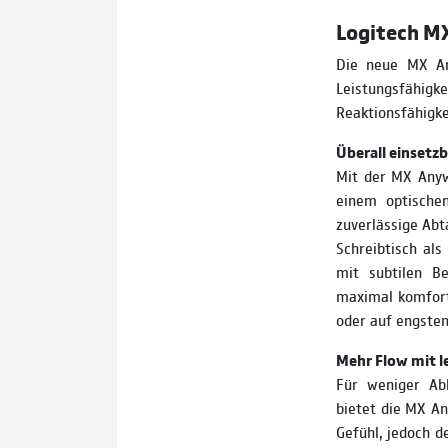
Logitech MX
Die neue MX Any
Leistungsfähig
Reaktionsfähigke
Überall einsetzb
Mit der MX Anyw
einem optischen
zuverlässige Abt
Schreibtisch als
mit subtilen B
maximal komfort
oder auf engste
Mehr Flow mit le
Für weniger Ab
bietet die MX A
Gefühl, jedoch d