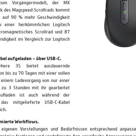
zum Vorgängermodell, der MX
k des Magspeed-Scrollrads kommt
 auf 90 % mehr Geschwindigkeit
u einer herkömmlichen Logitech
romagnetisches Scrollrad und 87
digkeit im Vergleich zur Logitech
ibel aufgeladen – über USB-C.
ere 3S bietet ausdauernde
on bis zu 70 Tagen mit einer vollen
 einem Ladevorgang von nur einer
 zu 3 Stunden mit ihr gearbeitet
ufladen ist auch während der
das mitgelieferte USB-C-Kabel
ich.
imierte Workflows.
eigenen Vorstellungen und Bedürfnissen entsprechend anpassen
präzise festlegen und vordefinierte App-spezifische Anpassungen 