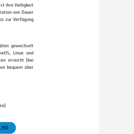
t ihre Helligkeit
ration von Dauer
os zur Verfügung
räten gewechselt
meOS, Linux und
en erreicht (bei
nen bequem über
en)
,90)