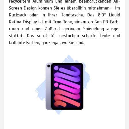
recy­celtem Alu­minium und einem beein­druckenden All-
Screen-Design können Sie es überall­hin mit­nehmen – im
Ruck­sack oder in Ihrer Handtasche. Das 8,3" Liquid
Retina-Dis­play ist mit True Tone, einem großen P3-Farb­
raum und einer äußerst geringen Spiege­lung ausge­
stattet. Das sorgt für ge­stochen scharfe Texte und
brillante Farben, ganz egal, wo Sie sind.