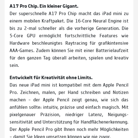
A17 Pro Chip. Ein kleiner Gigant.
Der super­schnelle A17 Pro Chip macht das iPad mini zu
einem mobilen Kraftpaket. Die 16‑Core Neural Engine ist
bis zu 2-mal schneller als die vorherige Gene­ration. Die
5‑Core GPU ermög­licht fort­schritt­liche Features wie
Hard­ware be­schleunigtes Raytracing für grafik­intensive
AAA‑Games. Zudem können Sie mit einer Batterie­laufzeit
für den ganzen Tag überall arbeiten, spielen und kreativ
sein.
Entwickelt für Kreativität ohne Limits.
Das neue iPad mini ist kompatibel mit dem Apple Pencil
Pro. Zeichnen, malen, per Hand schreiben und Notizen
machen – der Apple Pencil zeigt genau, wie sich das
anfühlen sollte: intuitiv, präzise und ein­fach magisch. Mit
pixel­genauer Präzision, niedriger Latenz, Neigungs­
sensitivität und Unter­stützung für Hand­flächen­erkennung.
Der Apple Pencil Pro gibt Ihnen noch mehr Möglich­keiten
– damit Sie Ideen umsetzen können wie nie zuvor.