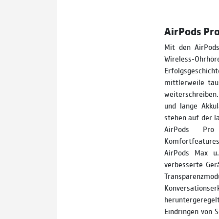
AirPods Pro 
Mit den AirPods
Wireless­-Ohrhö
Erfolgsgeschi
mittlerweile ta
weiterschreiben.
und lange Akkul
stehen auf der l
AirPods Pro
Komfortfeature
AirPods Max u.
verbesserte Ger
Transparenz
Konversationse
heruntergeregelt
Eindringen von 