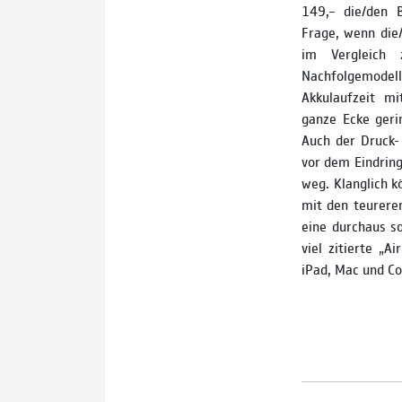
149,– die/den B
Frage, wenn die/
im Vergleich 
Nachfolgemodel
Akkulaufzeit m
ganze Ecke geri
Auch der Druck-
vor dem Eindring
weg. Klanglich k
mit den teureren
eine durchaus so
viel zitierte „A
iPad, Mac und Co