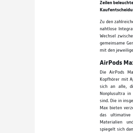
Zeilen beleuchte
Kaufentscheidu
Zu den zahlreich
nahtlose Integra
Wechsel zwische
gemeinsame Geni
mit den jeweilig
AirPods Ma
Die AirPods Max
Kopfhörer mit Ap
sich an alle, 
Nonplusultra in
sind. Die in ins
Max bieten verze
das ultimative
Materialien un
spiegelt sich da