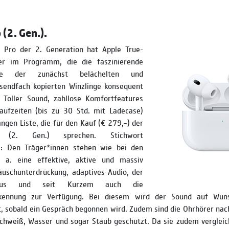
(2. Gen.).
 Pro der 2. Generation hat Apple True­-
rer im Programm, die die faszinierende
chte der zunächst belächelten und
usendfach kopierten Winzlinge konsequent
 Toller Sound, zahllose Komfort­features
aufzeiten (bis zu 30 Std. mit Ladecase)
angen Liste, die für den Kauf (€ 279,–) der
 (2. Gen.) sprechen. Stichwort
s: Den Träger*innen stehen wie bei den
 a. eine effektive, aktive und massiv
äuschunterdrückung, adaptives Audio, der
modus und seit Kurzem auch die
rkennung zur Verfügung. Bei diesem wird der Sound auf Wun
, sobald ein Gespräch begonnen wird. Zudem sind die Ohrhörer nac
Schweiß, Wasser und sogar Staub geschützt. Da sie zudem vergleic