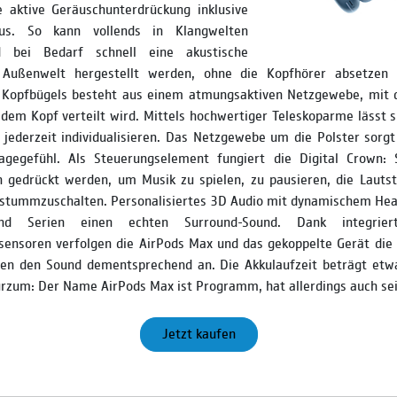
e aktive Geräuschunterdrückung inklusive
us. So kann vollends in Klangwelten
 bei Bedarf schnell eine akustische
 Außenwelt hergestellt werden, ohne die Kopfhörer absetzen
Kopfbügels besteht aus einem atmungsaktiven Netzgewebe, mit 
dem Kopf verteilt wird. Mittels hoch­wertiger Teleskoparme lässt 
jederzeit individualisieren. Das Netzgewebe um die Polster sorgt
ragegefühl. Als Steuerungselement fungiert die Digital Crown:
h gedrückt werden, um Musik zu spielen, zu pausieren, die Lauts
 stummzuschalten. Personalisiertes 3D Audio mit dynamischem Head
d Serien einen echten Surround-­Sound. Dank integrier
sensoren verfolgen die AirPods Max und das gekoppelte Gerät di
en den Sound dementsprechend an. Die Akkulaufzeit beträgt et
rzum: Der Name AirPods Max ist Programm, hat allerdings auch sei
Jetzt kaufen