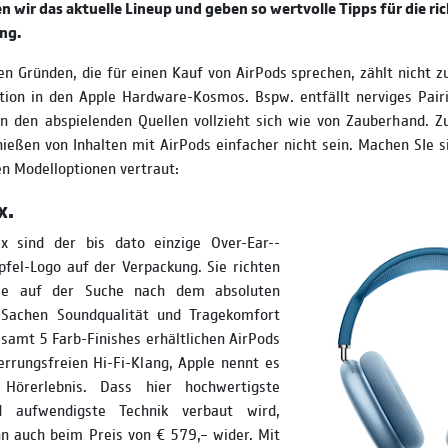
n wir das aktuelle Lineup und geben so wertvolle Tipps für die ri
ng.
en Gründen, die für einen Kauf von AirPods sprechen, zählt nicht zu
tion in den Apple Hardware­-Kosmos. Bspw. entfällt nerviges Pai
n den abspielenden Quellen vollzieht sich wie von Zauberhand. Z
eßen von Inhalten mit AirPods einfacher nicht sein. Machen SIe s
en Modelloptionen vertraut:
x.
 sind der bis dato einzige Over­-Ear-­
fel-Logo auf der Verpackung. Sie richten
die auf der Suche nach dem absoluten
 Sachen Soundqualität und Tragekomfort
gesamt 5 Farb-Finishes erhältlichen AirPods
rrungsfreien Hi-Fi-Klang, Apple nennt es
 Hörerlebnis. Dass hier hoch­wertigste
d aufwendigste Technik verbaut wird,
nn auch beim Preis von € 579,– wider. Mit