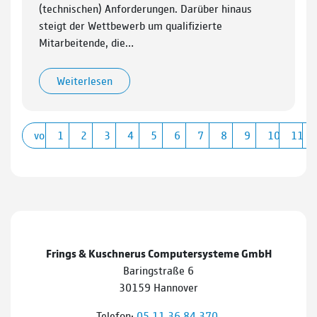
(technischen) Anforderungen. Darüber hinaus
steigt der Wettbewerb um qualifizierte
Mitarbeitende, die…
Weiterlesen
vorherige
1
2
3
4
5
6
7
8
9
10
11
Frings & Kuschnerus Computersysteme GmbH
Baringstraße 6
30159 Hannover
Telefon:
05 11 36 84 370