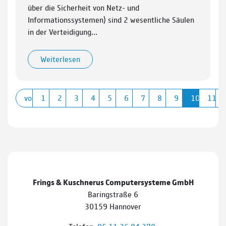
über die Sicherheit von Netz- und
Informationssystemen) sind 2 wesentliche Säulen
in der Verteidigung…
Weiterlesen
vorherige
1
2
3
4
5
6
7
8
9
10
11
Frings & Kuschnerus Computersysteme GmbH
Baringstraße 6
30159 Hannover